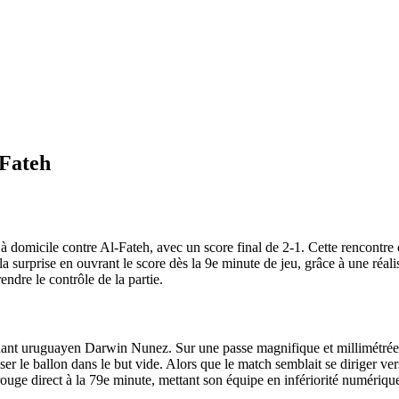
-Fateh
à domicile contre Al-Fateh, avec un score final de 2-1. Cette rencontre
 la surprise en ouvrant le score dès la 9e minute de jeu, grâce à une réa
endre le contrôle de la partie.
ttaquant uruguayen Darwin Nunez. Sur une passe magnifique et millimétré
er le ballon dans le but vide. Alors que le match semblait se diriger ve
ouge direct à la 79e minute, mettant son équipe en infériorité numériqu