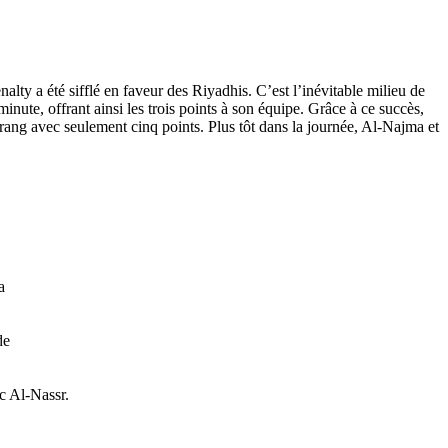
alty a été sifflé en faveur des Riyadhis. C’est l’inévitable milieu de
inute, offrant ainsi les trois points à son équipe. Grâce à ce succès,
rang avec seulement cinq points. Plus tôt dans la journée, Al-Najma et
a
de
ec Al-Nassr.