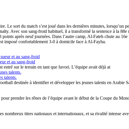
re. Le sort du match s’est joué dans les dernières minutes, lorsqu’un pen
lty. Avec son sang-froid habituel, il a transformé la sentence à la 88e m
 points après neuf journées. Dans l’autre camp, Al-Fateh chute au 16e 
est imposé confortablement 3-0 à domicile face à Al-Fayha.
eur et au sang-froid
t entré sur le terrain en tant que favori. L’équipe avait déjà at
s talents.
otball destinée à identifier et développer les jeunes talents en Arabie S
eux pour prendre les rênes de l’équipe avant le début de la Coupe du Mon
s nombreux titres nationaux et internationaux, et sa rivalité intense av