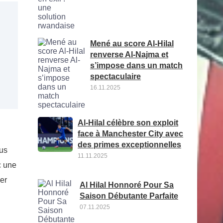
Mené au score Al-Hilal
renverse Al-Najma et
s’impose dans un match
spectaculaire
16.11.2025
Al-Hilal célèbre son exploit
face à Manchester City avec
des primes exceptionnelles
lus
11.11.2025
c une
er
Al Hilal Honnoré Pour Sa
Saison Débutante Parfaite
07.11.2025