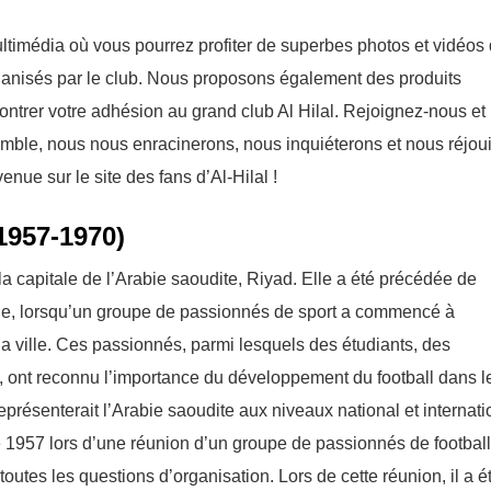
ltimédia où vous pourrez profiter de superbes photos et vidéos
ganisés par le club. Nous proposons également des produits
ontrer votre adhésion au grand club Al Hilal. Rejoignez-nous et
nsemble, nous nous enracinerons, nous inquiéterons et nous réjou
nue sur le site des fans d’Al-Hilal !
1957-1970)
a capitale de l’Arabie saoudite, Riyad. Elle a été précédée de
ielle, lorsqu’un groupe de passionnés de sport a commencé à
a ville. Ces passionnés, parmi lesquels des étudiants, des
 ont reconnu l’importance du développement du football dans l
eprésenterait l’Arabie saoudite aux niveaux national et internati
re 1957 lors d’une réunion d’un groupe de passionnés de football
toutes les questions d’organisation. Lors de cette réunion, il a é