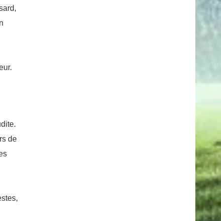
sard,
on
u
eur.
dite.
rs de
tes
estes,