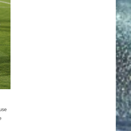
euse
e