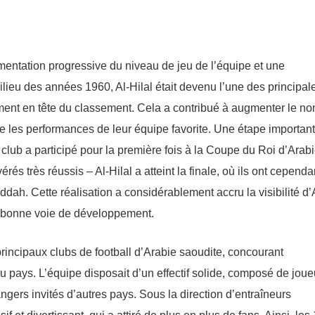
ntation progressive du niveau de jeu de l’équipe et une
lieu des années 1960, Al-Hilal était devenu l’une des principal
ment en tête du classement. Cela a contribué à augmenter le n
e les performances de leur équipe favorite. Une étape importan
e club a participé pour la première fois à la Coupe du Roi d’Arab
és très réussis – Al-Hilal a atteint la finale, où ils ont cependa
eddah. Cette réalisation a considérablement accru la visibilité d’
la bonne voie de développement.
 principaux clubs de football d’Arabie saoudite, concourant
u pays. L’équipe disposait d’un effectif solide, composé de joue
ngers invités d’autres pays. Sous la direction d’entraîneurs