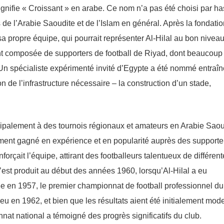
gnifie « Croissant » en arabe. Ce nom n’a pas été choisi par ha
 de l’Arabie Saoudite et de l’Islam en général. Après la fondati
r sa propre équipe, qui pourrait représenter Al-Hilal au bon nivea
ent composée de supporters de football de Riyad, dont beaucoup
Un spécialiste expérimenté invité d’Egypte a été nommé entraîn
on de l’infrastructure nécessaire – la construction d’un stade,
cipalement à des tournois régionaux et amateurs en Arabie Saou
ement gagné en expérience et en popularité auprès des supporte
orçait l’équipe, attirant des footballeurs talentueux de différen
s’est produit au début des années 1960, lorsqu’Al-Hilal a eu
ée en 1957, le premier championnat de football professionnel du
eu en 1962, et bien que les résultats aient été initialement mod
nnat national a témoigné des progrès significatifs du club.