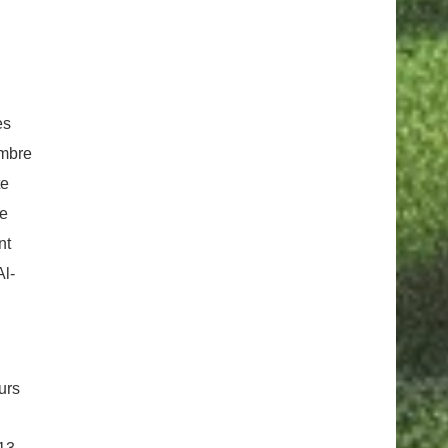
es
ombre
te
ie
nt
Al-
urs