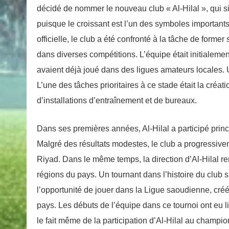
décidé de nommer le nouveau club « Al-Hilal », qui si
puisque le croissant est l’un des symboles importants
officielle, le club a été confronté à la tâche de forme
dans diverses compétitions. L’équipe était initialem
avaient déjà joué dans des ligues amateurs locales. 
L’une des tâches prioritaires à ce stade était la créati
d’installations d’entraînement et de bureaux.
Dans ses premières années, Al-Hilal a participé prin
Malgré des résultats modestes, le club a progressiv
Riyad. Dans le même temps, la direction d’Al-Hilal renf
régions du pays. Un tournant dans l’histoire du club 
l’opportunité de jouer dans la Ligue saoudienne, cré
pays. Les débuts de l’équipe dans ce tournoi ont eu li
le fait même de la participation d’Al-Hilal au champio