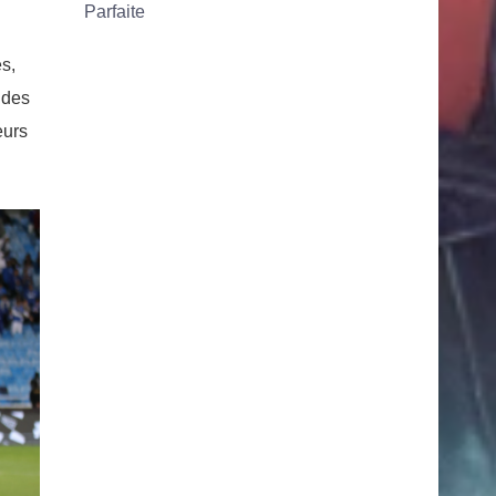
es,
 des
eurs