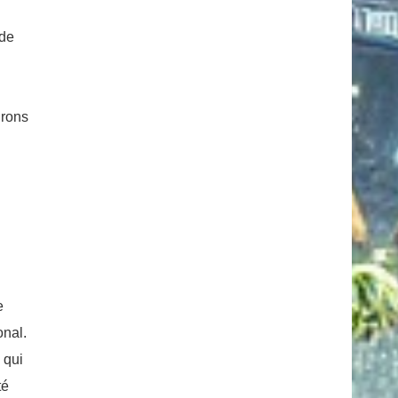
 de
irons
e
onal.
 qui
té